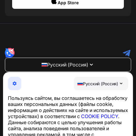
App Store
Русский (Россия)
NumBuster © 2013—2026 ·
support@numbuster.com
Максимально удобное приложение для защиты от
Русский (Россия)
телефонных мошенников, спама и нежелательных
SMS
Пользуясь сайтом, вы соглашаетесь на обработку
Для запросов по соблюдению GDPR:
ваших персональных данных (файлы cookie,
support@numbuster.com
информация о действиях на сайте и используемых
устройствах) в соответствии с
COOKIE POLICY
.
Данные собираются с целью улучшения работы
Центр поддержки
сайта, анализа поведения пользователей и
Новости и статьи
управления рекламой, в том числе с