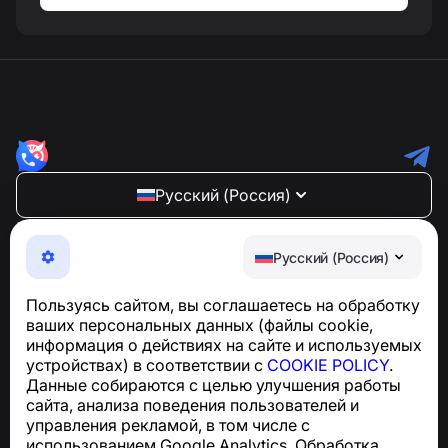
Русский (Россия)
NumBuster © 2013—2026 ·
support@numbuster.com
Максимально удобное приложение для защиты от
Русский (Россия)
телефонных мошенников, спама и нежелательных
SMS
Пользуясь сайтом, вы соглашаетесь на обработку
Для запросов по соблюдению GDPR:
ваших персональных данных (файлы cookie,
support@numbuster.com
информация о действиях на сайте и используемых
устройствах) в соответствии с
COOKIE POLICY
.
Данные собираются с целью улучшения работы
Центр поддержки
сайта, анализа поведения пользователей и
Новости и статьи
управления рекламой, в том числе с
О проекте
использованием Google Analytics. Обработка