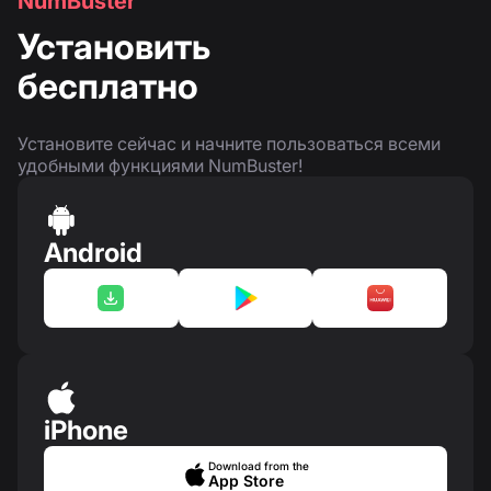
NumBuster
Установить
бесплатно
Установите сейчас и начните пользоваться всеми
удобными функциями NumBuster!
Android
iPhone
Download from the
App Store