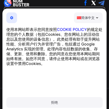
简体中文
简体中文
NumBuster © 2013—2026 ·
support@numbuster.com
一款易于使用的应用程序，保护您免受电话诈骗、垃圾信息
使用本网站即表示您同意按照
COOKIE POLICY
的规定处
和骚扰短信的侵害
理您的个人数据（包括Cookies、您在网站上的活动信
关于 GDPR 合规的咨询：
support@numbuster.com
息以及您使用的设备信息）。此类处理有助于提升网站
性能、分析用户行为并管理广告，包括通过 Google
Analytics 实现的管理。处理内容包括数据的收集、存
帮助中心
储、更新、使用和删除。您的同意在您使用本网站期间
新闻与文章
始终有效。如您不同意，请停止使用本网站或在浏览器
关于项目
设置中禁用Cookies。
联系方式
使用条款
隐私政策
拒绝
Cookie 政策
购买政策