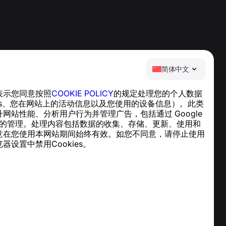
简体中文
表示您同意按照
COOKIE POLICY
的规定处理您的个人数据
帮助中心
ies、您在网站上的活动信息以及您使用的设备信息）。此类
新闻与文章
网站性能、分析用户行为并管理广告，包括通过 Google
关于项目
cs 实现的管理。处理内容包括数据的收集、存储、更新、使用和
联系方式
意在您使用本网站期间始终有效。如您不同意，请停止使用
器设置中禁用Cookies。