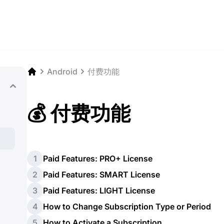
Android
付费功能
💰 付费功能
1
Paid Features: PRO+ License
2
Paid Features: SMART License
3
Paid Features: LIGHT License
4
How to Change Subscription Type or Period
5
How to Activate a Subscription