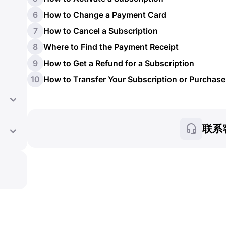
6
How to Change a Payment Card
7
How to Cancel a Subscription
8
Where to Find the Payment Receipt
9
How to Get a Refund for a Subscription
10
How to Transfer Your Subscription or Purchas
联系