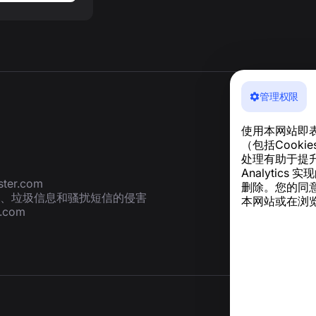
管理权限
使用本网站即
（包括Cook
处理有助于提升
Analyti
ter.com
删除。您的同
、垃圾信息和骚扰短信的侵害
本网站或在浏览
r.com