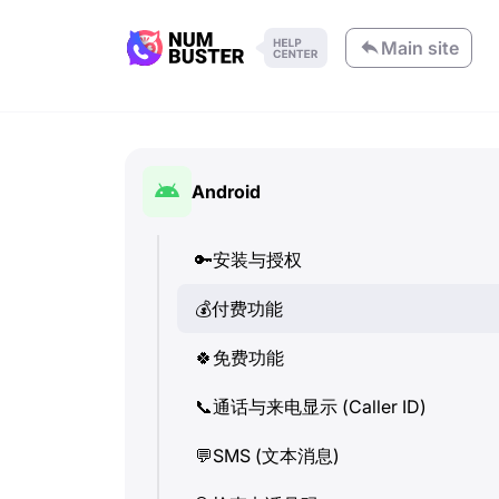
Main site
Android
🔑
安装与授权
💰
付费功能
🍀
免费功能
📞
通话与来电显示 (Caller ID)
💬
SMS (文本消息)