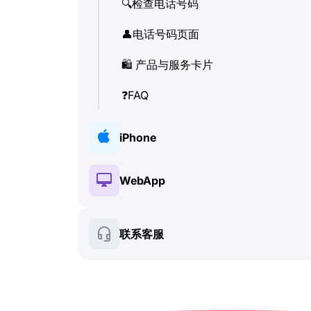
🔍
检查电话号码
👤
电话号码页面
🛍
️ 产品与服务卡片
❓
FAQ
iPhone
🔑
安装与授权
WebApp
💰
付费功能
🔑
安装与授权
联系客服
🍀
免费功能
💰
付费功能
📞
通话与来电显示 (Caller ID)
🍀
免费功能
💬
SMS (文本消息)
🔍
检查电话号码