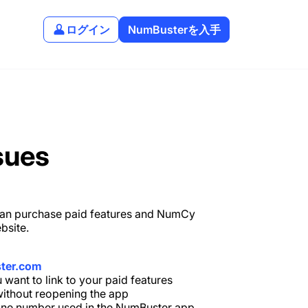
ログイン
NumBusterを入手
sues
 can purchase paid features and NumCy
bsite.
ster.com
want to link to your paid features
ithout reopening the app
one number used in the NumBuster app.