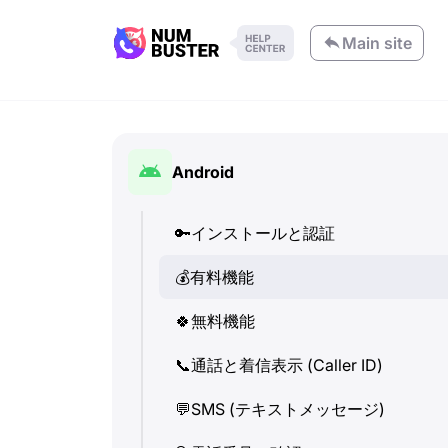
Main site
Android
🔑
インストールと認証
💰
有料機能
🍀
無料機能
📞
通話と着信表示 (Caller ID)
💬
SMS (テキストメッセージ)