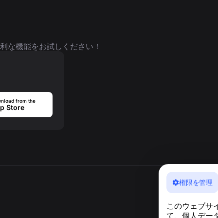
利な機能をお試しください！
nload from the
p Store
権限を管理
このウェブサ
て、個人デー