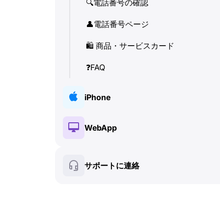
🔍
電話番号の確認
👤
電話番号ページ
🛍
️ 商品・サービスカード
❓
FAQ
iPhone
🔑
インストールと認証
WebApp
💰
有料機能
🔑
インストールと認証
サポートに連絡
🍀
無料機能
💰
有料機能
📞
通話と着信表示 (Caller ID)
🍀
無料機能
💬
SMS (テキストメッセージ)
🔍
電話番号の確認