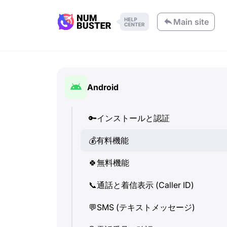
Main site
Android
🔑
インストールと認証
💰
有料機能
🍀
無料機能
📞
通話と着信表示 (Caller ID)
💬
SMS (テキストメッセージ)