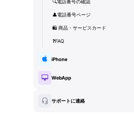
🔍
電話番号の確認
👤
電話番号ページ
🛍
️ 商品・サービスカード
❓
FAQ
iPhone
🔑
インストールと認証
WebApp
💰
有料機能
🔑
インストールと認証
サポートに連絡
🍀
無料機能
💰
有料機能
📞
通話と着信表示 (Caller ID)
🍀
無料機能
💬
SMS (テキストメッセージ)
🔍
電話番号の確認