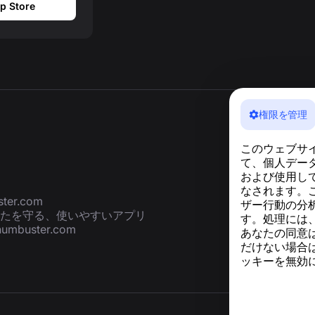
p Store
権限を管理
このウェブサ
て、個人デー
および使用し
なされます。
ter.com
ザー行動の分析
たを守る、使いやすいアプリ
す。処理には
numbuster.com
あなたの同意
だけない場合
ッキーを無効