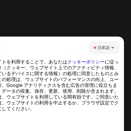
日本語
イトを利用することで、あなたは
クッキーポリシー
に従っ
ヘルプセンター
タ（クッキー、ウェブサイト上でのアクティビティ情報、
ニュースと記事
ているデバイスに関する情報）の処理に同意したものとみ
プロジェクトについて
この処理は、ウェブサイトのパフォーマンスの向上、ユー
連絡先
、Google アナリティクスを含む広告の管理に役立ちま
、データの収集、保存、更新、使用、削除が含まれます。
は、ウェブサイトを利用している間有効です。ご同意いた
は、ウェブサイトの利用を中止するか、ブラウザ設定でク
にしてください。