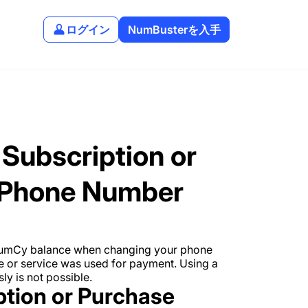
ログイン
NumBusterを入手
 Subscription or
 Phone Number
 NumCy balance when changing your phone
e or service was used for payment. Using a
ly is not possible.
ption or Purchase