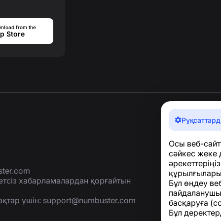
nload from the
p Store
Рұқсаттард
Осы веб-сайт
сәйкес жеке 
әрекеттеріңі
ter.com
құрылғыларың
етсіз хабарламалардан қорғайтын
Бұл өңдеу веб
пайдаланушы
ақтар үшін:
support@numbuster.com
басқаруға (с
Бұл деректер