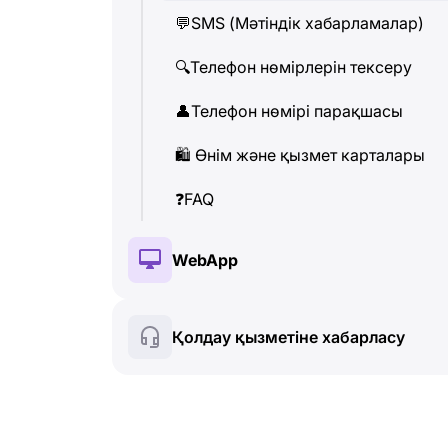
💬
SMS (Мәтіндік хабарламалар)
👤
Телефон нөмірі парақшасы
🔍
Телефон нөмірлерін тексеру
🛍
️ Өнім және қызмет карталары
👤
Телефон нөмірі парақшасы
❓
FAQ
🛍
️ Өнім және қызмет карталары
❓
FAQ
WebApp
🔑
Орнату және Авторизация
Қолдау қызметіне хабарласу
💰
Paid features
🍀
Тегін функциялар
🔍
Телефон нөмірлерін тексеру