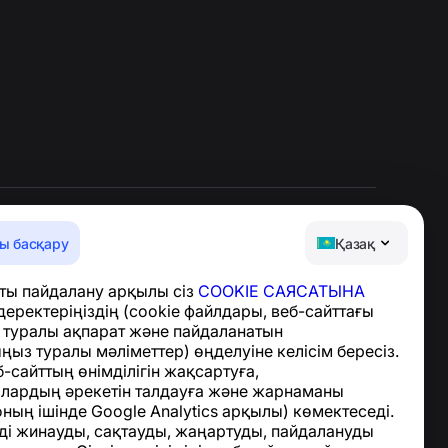
ы басқару
Қазақ
Анықтама орталығы
ты пайдалану арқылы сіз
COOKIE САЯСАТЫНА
Жаңалықтар мен
деректеріңіздің (cookie файлдары, веб-сайттағы
мақалалар
з туралы ақпарат және пайдаланатын
Жоба туралы
ыз туралы мәліметтер) өңделуіне келісім бересіз.
Байланыс
-сайттың өнімділігін жақсартуға,
лардың әрекетін талдауға және жарнаманы
оның ішінде Google Analytics арқылы) көмектеседі.
ді жинауды, сақтауды, жаңартуды, пайдалануды