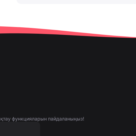
нықтау функцияларын пайдаланыңыз!