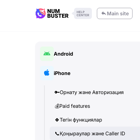
Main site
Android
🔑
Орнату және Авторизация
iPhone
💰
Paid features
🔑
Орнату және Авторизация
🍀
Тегін функциялар
💰
Paid features
📞
Қоңыраулар және Caller ID
🍀
Тегін функциялар
💬
SMS (Мәтіндік хабарламалар)
📞
Қоңыраулар және Caller ID
🔍
Телефон нөмірлерін тексеру