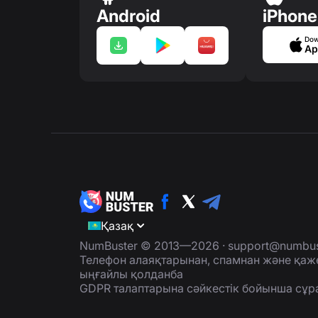
Android
iPhone
Dow
Ap
Қазақ
NumBuster © 2013—2026 ·
support@numbus
Телефон алаяқтарынан, спамнан және қаж
ыңғайлы қолданба
GDPR талаптарына сәйкестік бойынша сұр