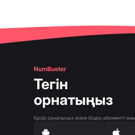
👤
Телефон нөмірі парақшасы
NumBuster
Тегін
орнатыңыз
Қазір орнатыңыз және біздің абонентті а