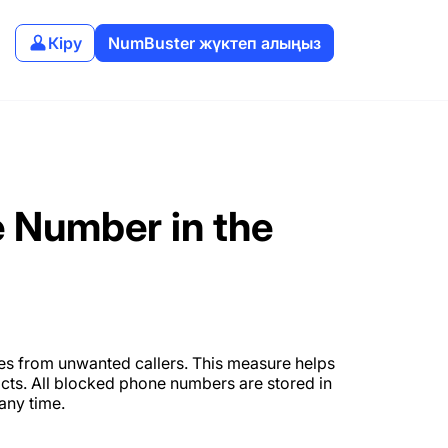
Кіру
NumBuster жүктеп алыңыз
 Number in the
s from unwanted callers. This measure helps
cts. All blocked phone numbers are stored in
any time.