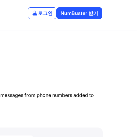
로그인
NumBuster 받기
ck messages from phone numbers added to