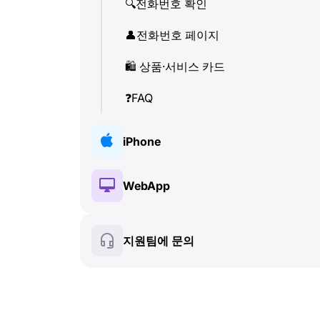
🔍
전화번호 확인
👤
전화번호 페이지
🛍
️ 상품·서비스 카드
❓
FAQ
iPhone
🔑
설치 및 인증
WebApp
💰
유료 기능
🔑
설치 및 인증
지원팀에 문의
🍀
무료 기능
💰
유료 기능
📞
통화 및 발신자 정보
🍀
무료 기능
💬
SMS (텍스트 메시지)
🔍
전화번호 확인