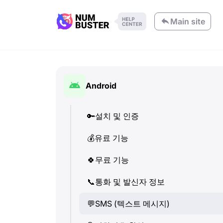
Main site
Android
🔑
설치 및 인증
💰
유료 기능
🍀
무료 기능
📞
통화 및 발신자 정보
💬
SMS (텍스트 메시지)