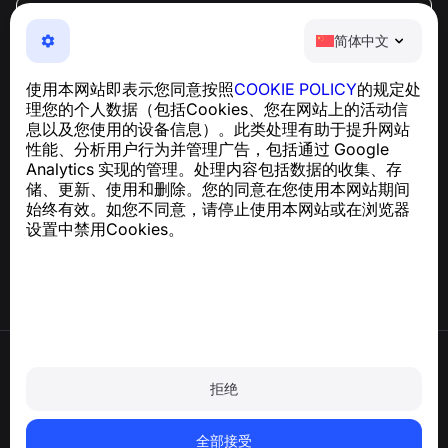
简体中文
简体中文
NumBuster © 2013—2026 ·
support@numbuster.com
一款易于使用的应用程序，保护您免受电话诈骗、垃圾信息
使用本网站即表示您同意按照
COOKIE POLICY
的规定处
和骚扰短信的侵害
理您的个人数据（包括Cookies、您在网站上的活动信
关于 GDPR 合规的咨询：
support@numbuster.com
息以及您使用的设备信息）。此类处理有助于提升网站
性能、分析用户行为并管理广告，包括通过 Google
Analytics 实现的管理。处理内容包括数据的收集、存
帮助中心
储、更新、使用和删除。您的同意在您使用本网站期间
新闻与文章
始终有效。如您不同意，请停止使用本网站或在浏览器
关于项目
设置中禁用Cookies。
联系方式
使用条款
隐私政策
拒绝
Cookie 政策
购买政策
删除账户和个人数据
全部接受