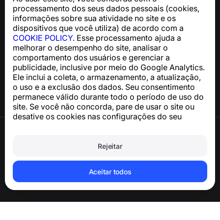
Para dúvidas sobre conformidade com a GDPR:
processamento dos seus dados pessoais (cookies,
support@numbuster.com
informações sobre sua atividade no site e os
dispositivos que você utiliza) de acordo com a
COOKIE POLICY
. Esse processamento ajuda a
Central de Ajuda
melhorar o desempenho do site, analisar o
Notícias e Artigos
comportamento dos usuários e gerenciar a
Sobre o projeto
publicidade, inclusive por meio do Google Analytics.
Contatos
Ele inclui a coleta, o armazenamento, a atualização,
o uso e a exclusão dos dados. Seu consentimento
permanece válido durante todo o período de uso do
site. Se você não concorda, pare de usar o site ou
desative os cookies nas configurações do seu
navegador.
Termos de Uso
Política de Privacidade
Rejeitar
Política de Cookies
Política de Compra
Excluir a conta e os dados pessoais
Aceitar todos