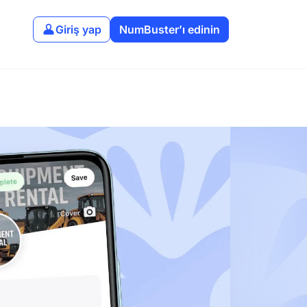
Giriş yap
NumBuster’ı edinin