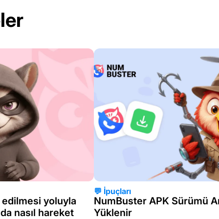
ler
💬 İpuçları
 edilmesi yoluyla
NumBuster APK Sürümü And
mda nasıl hareket
Yüklenir