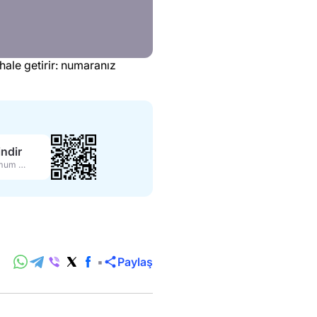
 hale getirir: numaranız
ndir
Maksimum özellikler
Paylaş