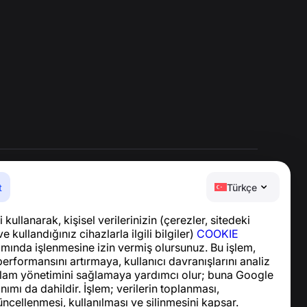
t
Türkçe
Yardım Merkezi
 kullanarak, kişisel verilerinizin (çerezler, sitedeki
Haberler ve Makaleler
ve kullandığınız cihazlarla ilgili bilgiler)
COOKIE
Proje hakkında
ında işlenmesine izin vermiş olursunuz. Bu işlem,
İletişim
performansını artırmaya, kullanıcı davranışlarını analiz
lam yönetimini sağlamaya yardımcı olur; buna Google
nımı da dahildir. İşlem; verilerin toplanması,
ncellenmesi, kullanılması ve silinmesini kapsar.