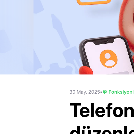
30 May. 2025
🧩 Fonksiyonl
Telefon
düzen