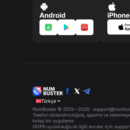
Android
iPhone
Dow
Ap
Türkçe
NumBuster © 2013—2026 ·
support@numbus
Telefon dolandırıcılığına, spam’e ve istenme
kolay bir uygulama
GDPR uyumluluğu ile ilgili sorular için:
suppo