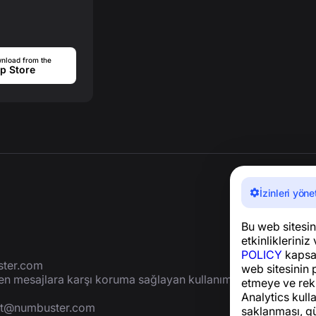
nload from the
p Store
İzinleri yöne
Bu web sitesini
etkinlikleriniz 
POLICY
kapsam
ter.com
web sitesinin 
yen mesajlara karşı koruma sağlayan kullanımı
etmeye ve rek
Analytics kulla
rt@numbuster.com
saklanması, gü