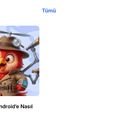
Tümü
roid’e Nasıl