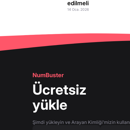
edilmeli
14 Oca. 2026
NumBuster
Ücretsiz
yükle
Şimdi yükleyin ve Arayan Kimliği’mizin kullan