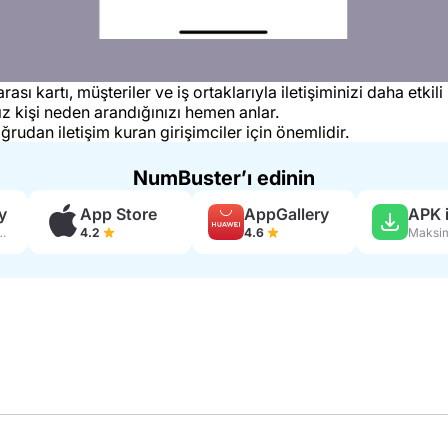
ı kartı, müşteriler ve iş ortaklarıyla iletişiminizi daha etkili
ız kişi neden arandığınızı hemen anlar.
oğrudan iletişim kuran girişimciler için önemlidir.
NumBuster’ı edinin
y
App Store
AppGallery
APK i
in yorum
4.2
4.6