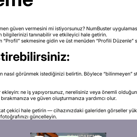
men güven vermesini mi istiyorsunuz? NumBuster uygulamas
m bilgilerinizi tanınabilir ve etkileyici hale getirin.
 “Profil” sekmesine gidin ve üst menüden “Profili Düzenle” s
irebilirsiniz:
an nasıl görünmek istediğinizi belirtin. Böylece “bilinmeyen” s
tır ekleyin: ne iş yapıyorsunuz, nerelisiniz veya önemli olduğ
nim bırakmanıza ve güven oluşturmanıza yardımcı olur.
at çekici hale getirin — cihazınızdaki galeriden görseller yü
fotoğrafınızı güncelleyin.