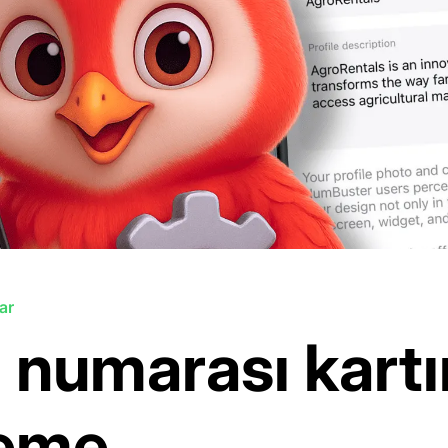
ar
 numarası kartı
leme