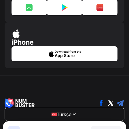
iPhone
Download from the
App Store
Türkçe
NumBuster © 2013—2026 ·
support@numbuster.com