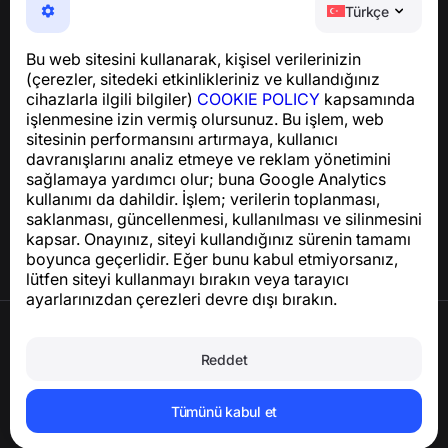
Telefon dolandırıcılığına, spam’e ve istenmeyen
Türkçe
mesajlara karşı koruma sağlayan kullanımı kolay bir
uygulama
Bu web sitesini kullanarak, kişisel verilerinizin
GDPR uyumluluğu ile ilgili sorular için:
(çerezler, sitedeki etkinlikleriniz ve kullandığınız
support@numbuster.com
cihazlarla ilgili bilgiler)
COOKIE POLICY
kapsamında
işlenmesine izin vermiş olursunuz. Bu işlem, web
sitesinin performansını artırmaya, kullanıcı
Yardım Merkezi
davranışlarını analiz etmeye ve reklam yönetimini
Haberler ve Makaleler
sağlamaya yardımcı olur; buna Google Analytics
Proje hakkında
kullanımı da dahildir. İşlem; verilerin toplanması,
İletişim
saklanması, güncellenmesi, kullanılması ve silinmesini
kapsar. Onayınız, siteyi kullandığınız sürenin tamamı
boyunca geçerlidir. Eğer bunu kabul etmiyorsanız,
lütfen siteyi kullanmayı bırakın veya tarayıcı
ayarlarınızdan çerezleri devre dışı bırakın.
Kullanım Şartları
Gizlilik Politikası
Reddet
Çerez Politikası
Satın Alma Politikası
Hesabı ve kişisel verileri silin
Tümünü kabul et