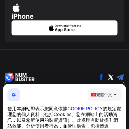
iPhone
Download from the
App Store
繁體中文
繁體中文
NumBuster © 2013—2026 ·
support@numbuster.com
一款簡單易用的應用程式，保護您免於電話詐騙、垃圾訊息
使用本網站即表示您同意依據
COOKIE POLICY
的規定處
及騷擾內容
理您的個人資料（包括Cookies、您在網站上的活動資
關於 GDPR 合規的諮詢：
support@numbuster.com
訊，以及您所使用的裝置資訊）。此處理有助於提升網
站效能、分析使用者行為，並管理廣告，包括透過