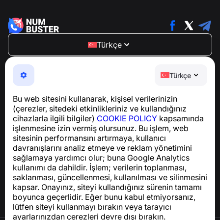
Türkçe
NumBuster © 2013—2026 ·
support@numbuster.com
Telefon dolandırıcılığına, spam’e ve istenmeyen
Türkçe
mesajlara karşı koruma sağlayan kullanımı kolay bir
uygulama
Bu web sitesini kullanarak, kişisel verilerinizin
GDPR uyumluluğu ile ilgili sorular için:
(çerezler, sitedeki etkinlikleriniz ve kullandığınız
support@numbuster.com
cihazlarla ilgili bilgiler)
COOKIE POLICY
kapsamında
işlenmesine izin vermiş olursunuz. Bu işlem, web
sitesinin performansını artırmaya, kullanıcı
Yardım Merkezi
davranışlarını analiz etmeye ve reklam yönetimini
Haberler ve Makaleler
sağlamaya yardımcı olur; buna Google Analytics
Proje hakkında
kullanımı da dahildir. İşlem; verilerin toplanması,
İletişim
saklanması, güncellenmesi, kullanılması ve silinmesini
kapsar. Onayınız, siteyi kullandığınız sürenin tamamı
boyunca geçerlidir. Eğer bunu kabul etmiyorsanız,
lütfen siteyi kullanmayı bırakın veya tarayıcı
ayarlarınızdan çerezleri devre dışı bırakın.