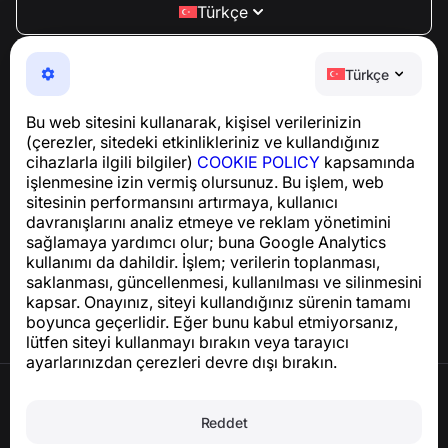
Türkçe
NumBuster © 2013—2026 ·
support@numbuster.com
Telefon dolandırıcılığına, spam’e ve istenmeyen
Türkçe
mesajlara karşı koruma sağlayan kullanımı kolay bir
uygulama
Bu web sitesini kullanarak, kişisel verilerinizin
GDPR uyumluluğu ile ilgili sorular için:
(çerezler, sitedeki etkinlikleriniz ve kullandığınız
support@numbuster.com
cihazlarla ilgili bilgiler)
COOKIE POLICY
kapsamında
işlenmesine izin vermiş olursunuz. Bu işlem, web
sitesinin performansını artırmaya, kullanıcı
Yardım Merkezi
davranışlarını analiz etmeye ve reklam yönetimini
Haberler ve Makaleler
sağlamaya yardımcı olur; buna Google Analytics
Proje hakkında
kullanımı da dahildir. İşlem; verilerin toplanması,
İletişim
saklanması, güncellenmesi, kullanılması ve silinmesini
kapsar. Onayınız, siteyi kullandığınız sürenin tamamı
boyunca geçerlidir. Eğer bunu kabul etmiyorsanız,
lütfen siteyi kullanmayı bırakın veya tarayıcı
ayarlarınızdan çerezleri devre dışı bırakın.
Kullanım Şartları
Gizlilik Politikası
Reddet
Çerez Politikası
Satın Alma Politikası