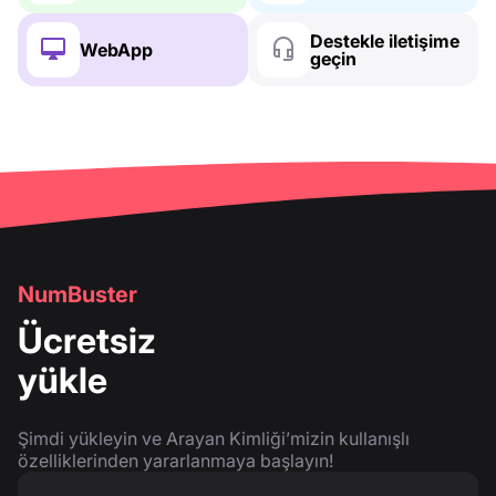
Destekle iletişime
WebApp
geçin
NumBuster
Ücretsiz
yükle
Şimdi yükleyin ve Arayan Kimliği’mizin kullanışlı
özelliklerinden yararlanmaya başlayın!