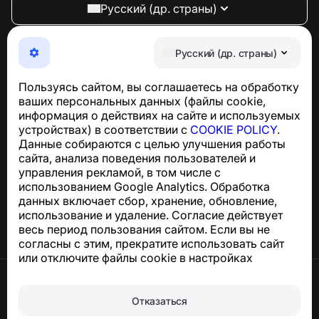
Русский (др. страны)
NumBuster © 2013—2026 ·
support@numbuster.com
Максимально удобное приложение для защиты от
Русский (др. страны)
телефонных мошенников, спама и нежелательных
SMS
Пользуясь сайтом, вы соглашаетесь на обработку
Для запросов по соблюдению GDPR:
ваших персональных данных (файлы cookie,
support@numbuster.com
информация о действиях на сайте и используемых
устройствах) в соответствии с
COOKIE POLICY
.
Данные собираются с целью улучшения работы
Центр поддержки
сайта, анализа поведения пользователей и
Новости и статьи
управления рекламой, в том числе с
О проекте
использованием Google Analytics. Обработка
Контакты
данных включает сбор, хранение, обновление,
использование и удаление. Согласие действует
весь период пользования сайтом. Если вы не
согласны с этим, прекратите использовать сайт
или отключите файлы cookie в настройках
браузера.
Условия использования
Конфиденциальность
Отказаться
Сookie
Политика покупок