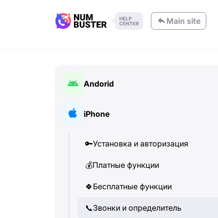
Main site
Andorid
🔑
Установка и авторизация
iPhone
💰
Платные функции
🔑
Установка и авторизация
🍀
Бесплатные функции
💰
Платные функции
📞
Звонки и определитель
🍀
Бесплатные функции
💬
SMS-сообщения
📞
Звонки и определитель
🔍
Поиск