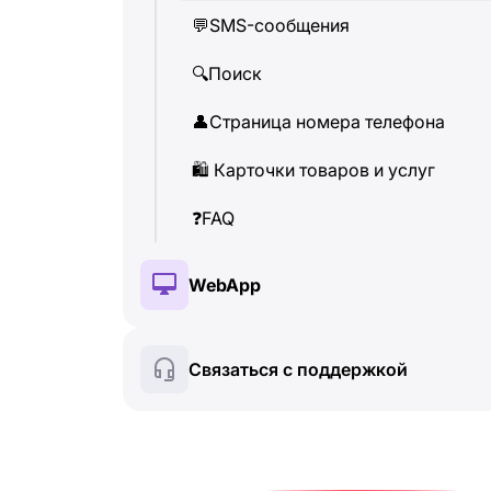
💬
SMS-сообщения
👤
Страница номера телефона
🔍
Поиск
🛍
️ Карточки товаров и услуг
👤
Страница номера телефона
❓
FAQ
🛍
️ Карточки товаров и услуг
❓
FAQ
WebApp
🔑
Установка и авторизация
Связаться с поддержкой
💰
Платные функции
🍀
Бесплатные функции
🔍
Поиск