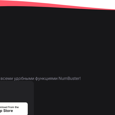
я всеми удобными функциями NumBuster!
nload from the
p Store