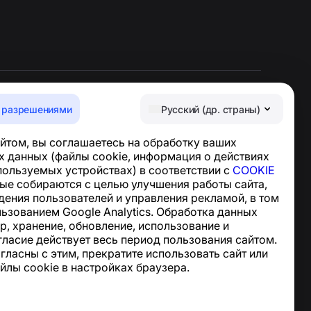
 разрешениями
Русский (др. страны)
Центр поддержки
йтом, вы соглашаетесь на обработку ваших
Новости и статьи
 данных (файлы cookie, информация о действиях
О проекте
спользуемых устройствах) в соответствии с
COOKIE
Контакты
ные собираются с целью улучшения работы сайта,
дения пользователей и управления рекламой, в том
льзованием Google Analytics. Обработка данных
р, хранение, обновление, использование и
гласие действует весь период пользования сайтом.
огласны с этим, прекратите использовать сайт или
йлы cookie в настройках браузера.