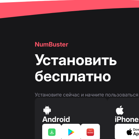
👤
Страница номера телефона
NumBuster
Установить
бесплатно
Установите сейчас и начните пользоватьс
Android
iPhone
Dow
Ap