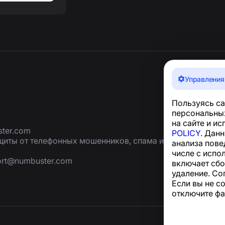
Управления
Пользуясь са
персональных
на сайте и и
ter.com
POLICY
. Дан
иты от телефонных мошенников, спама и
анализа пове
числе с испо
ort@numbuster.com
включает сбо
удаление. Со
Если вы не с
отключите фа