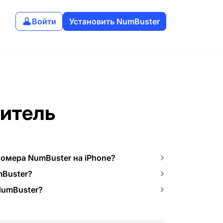
Войти
Установить NumBuster
литель
номера NumBuster на iPhone?
mBuster?
NumBuster?