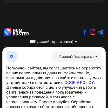
Русский (др. страны)
NumBuster © 2013—2026 ·
support@numbuster.com
Максимально удобное приложение для защиты от
Русский (др. страны)
телефонных мошенников, спама и нежелательных
SMS
Пользуясь сайтом, вы соглашаетесь на обработку
Для запросов по соблюдению GDPR:
ваших персональных данных (файлы cookie,
support@numbuster.com
информация о действиях на сайте и используемых
устройствах) в соответствии с
COOKIE POLICY
.
Данные собираются с целью улучшения работы
Центр поддержки
сайта, анализа поведения пользователей и
Новости и статьи
управления рекламой, в том числе с
О проекте
использованием Google Analytics. Обработка
Контакты
данных включает сбор, хранение, обновление,