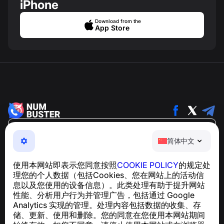
iPhone
Download from the
App Store
简体中文
简体中文
NumBuster © 2013—2026 ·
support@numbuster.com
一款易于使用的应用程序，保护您免受电话诈骗、垃圾信息
使用本网站即表示您同意按照
COOKIE POLICY
的规定处
和骚扰短信的侵害
理您的个人数据（包括Cookies、您在网站上的活动信
关于 GDPR 合规的咨询：
support@numbuster.com
息以及您使用的设备信息）。此类处理有助于提升网站
性能、分析用户行为并管理广告，包括通过 Google
Analytics 实现的管理。处理内容包括数据的收集、存
帮助中心
储、更新、使用和删除。您的同意在您使用本网站期间
新闻与文章