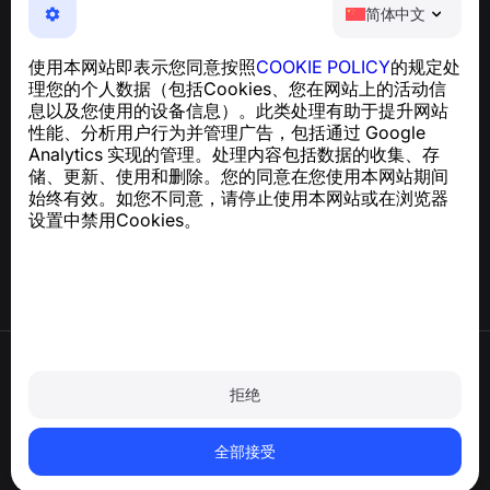
简体中文
NumBuster © 2013—2026 ·
support@numbuster.com
一款易于使用的应用程序，保护您免受电话诈骗、垃圾信息
使用本网站即表示您同意按照
COOKIE POLICY
的规定处
和骚扰短信的侵害
理您的个人数据（包括Cookies、您在网站上的活动信
关于 GDPR 合规的咨询：
support@numbuster.com
息以及您使用的设备信息）。此类处理有助于提升网站
性能、分析用户行为并管理广告，包括通过 Google
Analytics 实现的管理。处理内容包括数据的收集、存
帮助中心
储、更新、使用和删除。您的同意在您使用本网站期间
新闻与文章
始终有效。如您不同意，请停止使用本网站或在浏览器
关于项目
设置中禁用Cookies。
联系方式
使用条款
隐私政策
拒绝
Cookie 政策
购买政策
删除账户和个人数据
全部接受