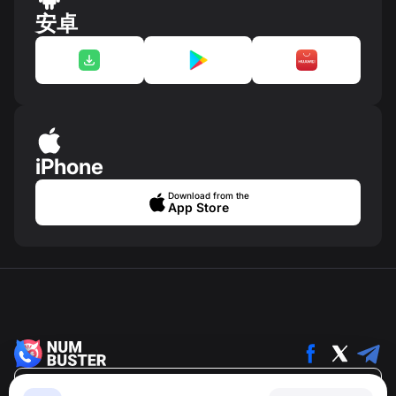
安卓
iPhone
Download from the
App Store
简体中文