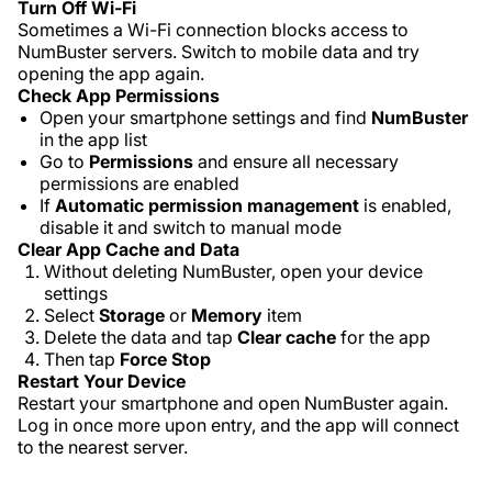
Turn Off Wi-Fi
Sometimes a Wi-Fi connection blocks access to
NumBuster servers. Switch to mobile data and try
opening the app again.
Check App Permissions
Open your smartphone settings and find
NumBuster
in the app list
Go to
Permissions
and ensure all necessary
permissions are enabled
If
Automatic permission management
is enabled,
disable it and switch to manual mode
Clear App Cache and Data
Without deleting NumBuster, open your device
settings
Select
Storage
or
Memory
item
Delete the data and tap
Clear cache
for the app
Then tap
Force Stop
Restart Your Device
Restart your smartphone and open NumBuster again.
Log in once more upon entry, and the app will connect
to the nearest server.