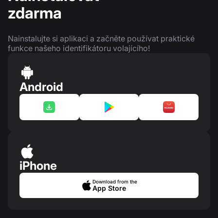
zdarma
Nainstalujte si aplikaci a začněte používat praktické
funkce našeho identifikátoru volajícího!
Android
iPhone
Download from the
App Store