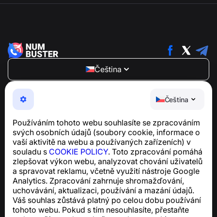
Čeština
NumBuster © 2013—2026 ·
support@numbuster.com
Snadno použitelná aplikace, která vás chrání před
Čeština
telefonními podvody, spamem a nevyžádanými
zprávami
Používáním tohoto webu souhlasíte se zpracováním
Pro dotazy týkající se souladu s GDPR:
svých osobních údajů (soubory cookie, informace o
support@numbuster.com
vaší aktivitě na webu a používaných zařízeních) v
souladu s
COOKIE POLICY
. Toto zpracování pomáhá
zlepšovat výkon webu, analyzovat chování uživatelů
Centrum nápovědy
a spravovat reklamu, včetně využití nástroje Google
Zprávy a články
Analytics. Zpracování zahrnuje shromažďování,
O projektu
uchovávání, aktualizaci, používání a mazání údajů.
Kontakty
Váš souhlas zůstává platný po celou dobu používání
tohoto webu. Pokud s tím nesouhlasíte, přestaňte