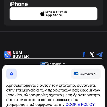
iPhone
Download from the
App Store
Ελληνικά
NumBuster © 2013—2026 ·
support@numbuster.com
Ελληνικά
Μια εύχρηστη εφαρμογή που σας προστατεύει από
τηλεφωνικές απάτες, ανεπιθύμητα μηνύματα και spam
Χρησιμοποιώντας αυτόν τον ιστότοπο, συναινείτε
Για ερωτήσεις σχετικά με τη συμμόρφωση με το GDPR:
στην επεξεργασία των προσωπικών σας δεδομένων
support@numbuster.com
(cookies, πληροφορίες σχετικά με τη δραστηριότητά
σας στον ιστότοπο και τις συσκευές που
χρησιμοποιείτε) σύμφωνα με την
COOKIE POLICY
.