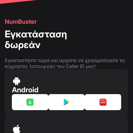
NumBuster
Εγκατάσταση
δωρεάν
Εγκαταστήστε τώρα και αρχίστε να χρησιμοποιείτε τις
εύχρηστες λειτουργίες του Caller ID μας!
Android