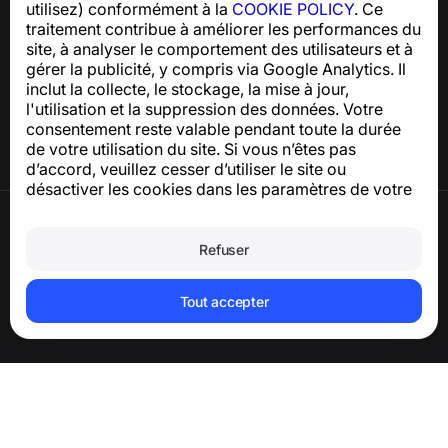
utilisez) conformément à la
COOKIE POLICY
. Ce
traitement contribue à améliorer les performances du
Centre d’aide
site, à analyser le comportement des utilisateurs et à
Actualités et articles
gérer la publicité, y compris via Google Analytics. Il
À propos du projet
inclut la collecte, le stockage, la mise à jour,
Contacts
l'utilisation et la suppression des données. Votre
consentement reste valable pendant toute la durée
de votre utilisation du site. Si vous n’êtes pas
d’accord, veuillez cesser d’utiliser le site ou
désactiver les cookies dans les paramètres de votre
navigateur.
Conditions d’utilisation
Politique de confidentialité
Refuser
Politique relative aux cookies
Politique d’achat
Supprimer le compte et les données
Tout accepter