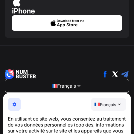
iPhone
Download from the
App Store
Français
NumBuster © 2013—2026 ·
support@numbuster.com
Une application facile à utiliser qui vous protège contre
Français
les arnaques téléphoniques, le spam et les messages
indésirables
En utilisant ce site web, vous consentez au traitement
Pour toute question concernant la conformité au RGPD :
de vos données personnelles (cookies, informations
support@numbuster.com
sur votre activité sur le site et les appareils que vous