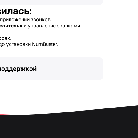
вилась:
 приложении звонков.
елитель»
и управление звонками
роек.
 до установки NumBuster.
 поддержкой