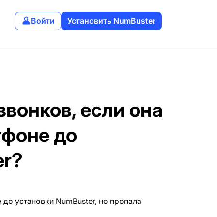
Войти
Установить NumBuster
звонков, если она
тфоне до
er?
 до установки NumBuster, но пропала