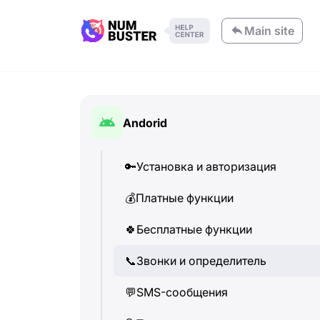
Main site
Andorid
🔑
Установка и авторизация
💰
Платные функции
🍀
Бесплатные функции
📞
Звонки и определитель
💬
SMS-сообщения