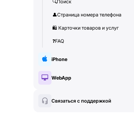
🔍
Поиск
👤
Страница номера телефона
🛍
️ Карточки товаров и услуг
❓
FAQ
iPhone
🔑
Установка и авторизация
WebApp
💰
Платные функции
🔑
Установка и авторизация
Связаться с поддержкой
🍀
Бесплатные функции
💰
Платные функции
📞
Звонки и определитель
🍀
Бесплатные функции
💬
SMS-сообщения
🔍
Поиск