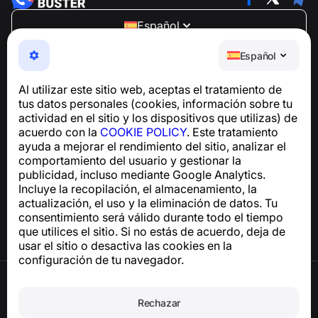
Español
NumBuster © 2013—2026 ·
support@numbuster.com
Español
Una aplicación fácil de usar que te protege de estafas
telefónicas, spam y mensajes no deseados
Al utilizar este sitio web, aceptas el tratamiento de
Para consultas sobre el cumplimiento del RGPD:
tus datos personales (cookies, información sobre tu
support@numbuster.com
actividad en el sitio y los dispositivos que utilizas) de
acuerdo con la
COOKIE POLICY
. Este tratamiento
ayuda a mejorar el rendimiento del sitio, analizar el
Centro de ayuda
comportamiento del usuario y gestionar la
Noticias y artículos
publicidad, incluso mediante Google Analytics.
Sobre el proyecto
Incluye la recopilación, el almacenamiento, la
Contactos
actualización, el uso y la eliminación de datos. Tu
consentimiento será válido durante todo el tiempo
que utilices el sitio. Si no estás de acuerdo, deja de
usar el sitio o desactiva las cookies en la
configuración de tu navegador.
Términos de uso
Política de privacidad
Rechazar
Política de cookies