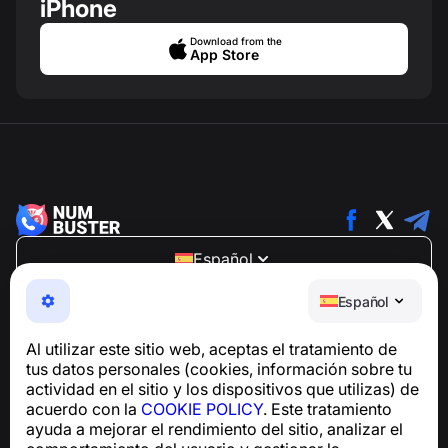
iPhone
Download from the
App Store
Español
NumBuster © 2013—2026 ·
support@numbuster.com
Español
Una aplicación fácil de usar que te protege de estafas
telefónicas, spam y mensajes no deseados
Al utilizar este sitio web, aceptas el tratamiento de
Para consultas sobre el cumplimiento del RGPD:
tus datos personales (cookies, información sobre tu
support@numbuster.com
actividad en el sitio y los dispositivos que utilizas) de
acuerdo con la
COOKIE POLICY
. Este tratamiento
ayuda a mejorar el rendimiento del sitio, analizar el
Centro de ayuda