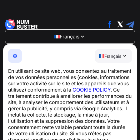
Français
NumBuster © 2013—2026 ·
support@numbuster.com
Une application facile à utiliser qui vous protège contre
Français
les arnaques téléphoniques, le spam et les messages
indésirables
En utilisant ce site web, vous consentez au traitement
Pour toute question concernant la conformité au RGPD :
de vos données personnelles (cookies, informations
support@numbuster.com
sur votre activité sur le site et les appareils que vous
utilisez) conformément à la
COOKIE POLICY
. Ce
traitement contribue à améliorer les performances du
Centre d’aide
site, à analyser le comportement des utilisateurs et à
Actualités et articles
gérer la publicité, y compris via Google Analytics. Il
À propos du projet
inclut la collecte, le stockage, la mise à jour,
Contacts
l'utilisation et la suppression des données. Votre
consentement reste valable pendant toute la durée
de votre utilisation du site. Si vous n’êtes pas
d’accord, veuillez cesser d’utiliser le site ou