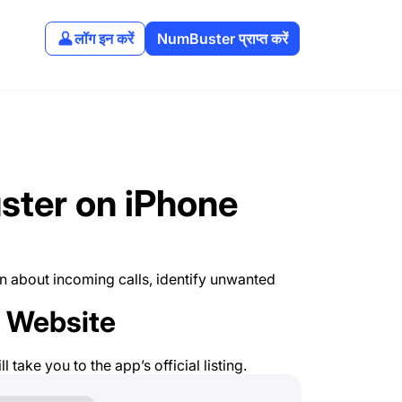
लॉग इन करें
NumBuster प्राप्त करें
ster on iPhone
n about incoming calls, identify unwanted
r Website
l take you to the app’s official listing.