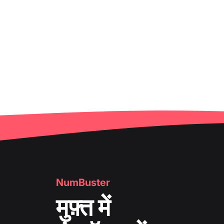
NumBuster
मुफ़्त में