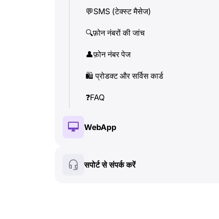
💬
SMS (टेक्स्ट मैसेज)
👤
फ़ोन नंबर पेज
🔍
फ़ोन नंबरों की जांच
🛍
️ प्रोडक्ट और सर्विस कार्ड
👤
फ़ोन नंबर पेज
❓
FAQ
🛍
️ प्रोडक्ट और सर्विस कार्ड
❓
FAQ
WebApp
🔑
इंस्टॉलेशन और ऑथराइजेशन
सपोर्ट से संपर्क करें
💰
पेड फीचर्स
🍀
फ्री फीचर्स
🔍
फ़ोन नंबरों की जांच