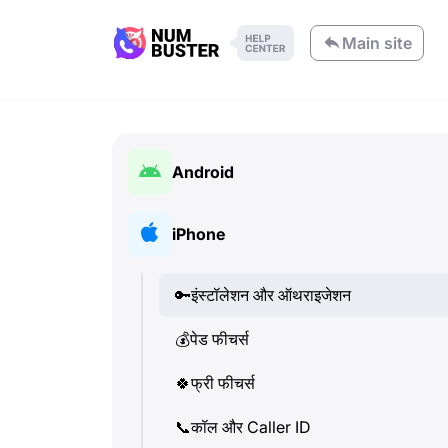
Main site
Android
🔑
इंस्टॉलेशन और ऑथराइजेशन
iPhone
💰
पेड फीचर्स
🔑
इंस्टॉलेशन और ऑथराइजेशन
🍀
फ्री फीचर्स
💰
पेड फीचर्स
📞
कॉल और Caller ID
🍀
फ्री फीचर्स
💬
SMS (टेक्स्ट मैसेज)
📞
कॉल और Caller ID
🔍
फ़ोन नंबरों की जांच