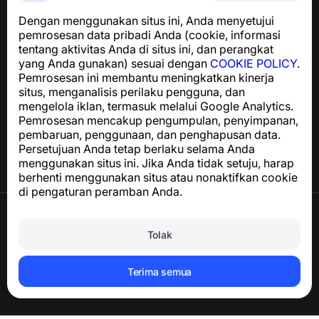
diinginkan
Dengan menggunakan situs ini, Anda menyetujui
Untuk pertanyaan terkait kepatuhan GDPR:
pemrosesan data pribadi Anda (cookie, informasi
support@numbuster.com
tentang aktivitas Anda di situs ini, dan perangkat
yang Anda gunakan) sesuai dengan
COOKIE POLICY
.
Pemrosesan ini membantu meningkatkan kinerja
Pusat Bantuan
situs, menganalisis perilaku pengguna, dan
Berita dan Artikel
mengelola iklan, termasuk melalui Google Analytics.
Tentang proyek
Pemrosesan mencakup pengumpulan, penyimpanan,
Kontak
pembaruan, penggunaan, dan penghapusan data.
Persetujuan Anda tetap berlaku selama Anda
menggunakan situs ini. Jika Anda tidak setuju, harap
berhenti menggunakan situs atau nonaktifkan cookie
di pengaturan peramban Anda.
Syarat Penggunaan
Kebijakan Privasi
Tolak
Kebijakan Cookie
Kebijakan Pembelian
Hapus akun dan data pribadi
Terima semua