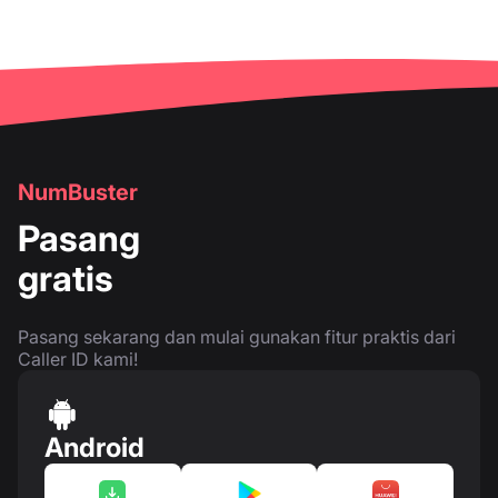
NumBuster
Pasang
gratis
Pasang sekarang dan mulai gunakan fitur praktis dari
Caller ID kami!
Android