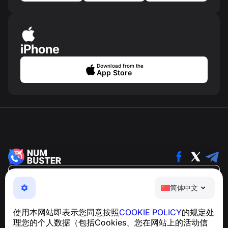
iPhone
Download from the
App Store
简体中文
简体中文
NumBuster © 2013—2026 ·
support@numbuster.com
一款易于使用的应用程序，保护您免受电话诈骗、垃圾信息
使用本网站即表示您同意按照
COOKIE POLICY
的规定处
和骚扰短信的侵害
理您的个人数据（包括Cookies、您在网站上的活动信
关于 GDPR 合规的咨询：
support@numbuster.com