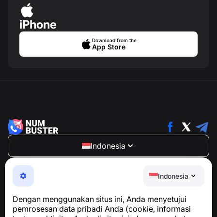
iPhone
Download from the
App Store
Indonesia
NumBuster © 2013—2026 ·
support@numbuster.com
Aplikasi yang mudah digunakan untuk melindungi Anda
Indonesia
dari penipuan telepon, spam, dan pesan yang tidak
diinginkan
Dengan menggunakan situs ini, Anda menyetujui
Untuk pertanyaan terkait kepatuhan GDPR:
pemrosesan data pribadi Anda (cookie, informasi
support@numbuster.com