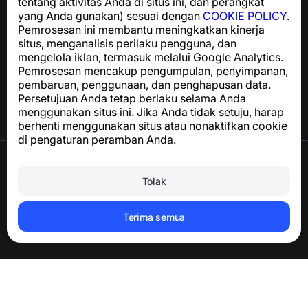
tentang aktivitas Anda di situs ini, dan perangkat
yang Anda gunakan) sesuai dengan
COOKIE POLICY
.
Pemrosesan ini membantu meningkatkan kinerja
Pusat Bantuan
situs, menganalisis perilaku pengguna, dan
Berita dan Artikel
mengelola iklan, termasuk melalui Google Analytics.
Tentang proyek
Pemrosesan mencakup pengumpulan, penyimpanan,
Kontak
pembaruan, penggunaan, dan penghapusan data.
Persetujuan Anda tetap berlaku selama Anda
menggunakan situs ini. Jika Anda tidak setuju, harap
berhenti menggunakan situs atau nonaktifkan cookie
di pengaturan peramban Anda.
Syarat Penggunaan
Kebijakan Privasi
Tolak
Kebijakan Cookie
Kebijakan Pembelian
Hapus akun dan data pribadi
Terima semua