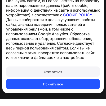
Пользуясь сайтом, вы соглашаетесь на обработку
Для запросов по соблюдению GDPR:
ваших персональных данных (файлы cookie,
support@numbuster.com
информация о действиях на сайте и используемых
устройствах) в соответствии с
COOKIE POLICY
.
Данные собираются с целью улучшения работы
Центр поддержки
сайта, анализа поведения пользователей и
Новости и статьи
управления рекламой, в том числе с
О проекте
использованием Google Analytics. Обработка
Контакты
данных включает сбор, хранение, обновление,
использование и удаление. Согласие действует
весь период пользования сайтом. Если вы не
согласны с этим, прекратите использовать сайт
или отключите файлы cookie в настройках
браузера.
Условия использования
Конфиденциальность
Отказаться
Сookie
Политика покупок
Удалить аккаунт и персональные данные
Принять все