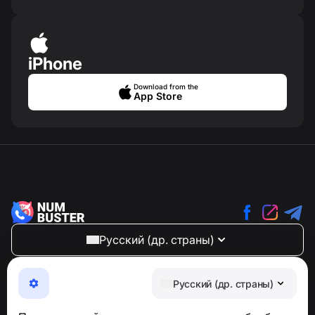
iPhone
Download from the
App Store
Русский (др. страны)
NumBuster © 2013—2026 ·
support@numbuster.com
Максимально удобное приложение для защиты от
Русский (др. страны)
телефонных мошенников, спама и нежелательных
SMS