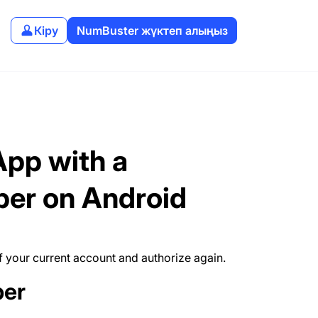
Кіру
NumBuster жүктеп алыңыз
App with a
ber on Android
f your current account and authorize again.
ber