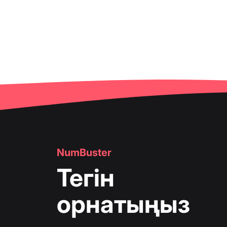
NumBuster
Тегін
орнатыңыз