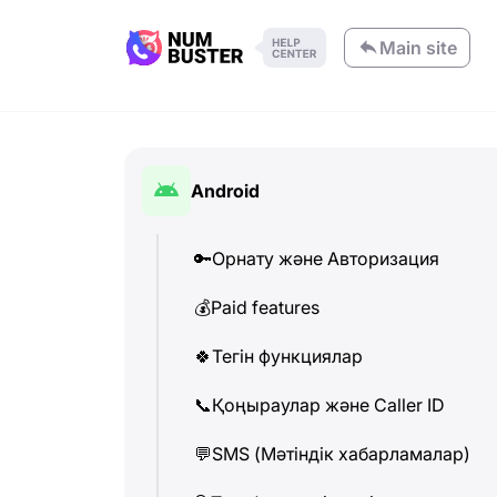
Main site
Android
🔑
Орнату және Авторизация
💰
Paid features
🍀
Тегін функциялар
📞
Қоңыраулар және Caller ID
💬
SMS (Мәтіндік хабарламалар)