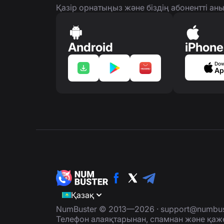
Қазір орнатыңыз және біздің абонентті а
Android
iPhone
Dow
Ap
Қазақ
NumBuster © 2013—2026 ·
support@numbus
Телефон алаяқтарынан, спамнан және қаж