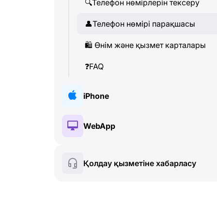
🔍
Телефон нөмірлерін тексеру
👤
Телефон нөмірі парақшасы
🛍
️ Өнім және қызмет карталары
❓
FAQ
iPhone
🔑
Орнату және Авторизация
WebApp
💰
Paid features
🔑
Орнату және Авторизация
Қолдау қызметіне хабарласу
🍀
Тегін функциялар
💰
Paid features
📞
Қоңыраулар және Caller ID
🍀
Тегін функциялар
💬
SMS (Мәтіндік хабарламалар)
🔍
Телефон нөмірлерін тексеру