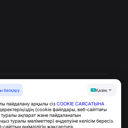
ы басқару
Қазақ
Анықтама орталығы
ты пайдалану арқылы сіз
COOKIE САЯСАТЫНА
Жаңалықтар мен
деректеріңіздің (cookie файлдары, веб-сайттағы
мақалалар
з туралы ақпарат және пайдаланатын
Жоба туралы
ыз туралы мәліметтер) өңделуіне келісім бересіз.
Байланыс
-сайттың өнімділігін жақсартуға,