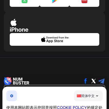
iPhone
Download from the
App Store
简体中文
简体中文
NumBuster © 2013—2026 ·
support@numbuster.com
一款易于使用的应用程序，保护您免受电话诈骗、垃圾信息
使用本网站即表示您同意按照
COOKIE POLICY
的规定处
和骚扰短信的侵害