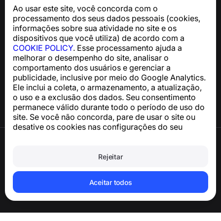
telefônicos, spam e mensagens indesejadas
Ao usar este site, você concorda com o
Para dúvidas sobre conformidade com a GDPR:
processamento dos seus dados pessoais (cookies,
support@numbuster.com
informações sobre sua atividade no site e os
dispositivos que você utiliza) de acordo com a
COOKIE POLICY
. Esse processamento ajuda a
Central de Ajuda
melhorar o desempenho do site, analisar o
Notícias e Artigos
comportamento dos usuários e gerenciar a
Sobre o projeto
publicidade, inclusive por meio do Google Analytics.
Contatos
Ele inclui a coleta, o armazenamento, a atualização,
o uso e a exclusão dos dados. Seu consentimento
permanece válido durante todo o período de uso do
site. Se você não concorda, pare de usar o site ou
desative os cookies nas configurações do seu
navegador.
Termos de Uso
Política de Privacidade
Rejeitar
Política de Cookies
Política de Compra
Excluir a conta e os dados pessoais
Aceitar todos