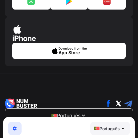
iPhone
Download from the
App Store
Português
NumBuster © 2013—2026 ·
support@numbuster.com
Português
Um app fácil de usar que protege você contra golpes