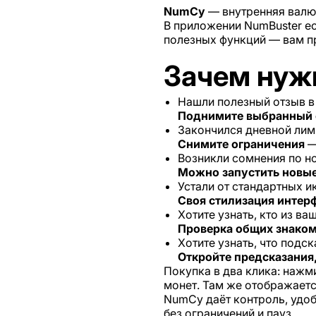
NumCy
— внутренняя валю
В приложении NumBuster ес
полезных функций — вам п
Зачем нуж
Нашли полезный отзыв в 
Поднимите выбранный 
Закончился дневной лим
Снимите ограничения
—
Возникли сомнения по н
Можно запустить новы
Устали от стандартных и
Своя стилизация интер
Хотите узнать, кто из ва
Проверка общих знако
Хотите узнать, что подс
Откройте предсказания
Покупка в два клика: нажм
монет. Там же отображаетс
NumCy даёт контроль, удоб
без ограничений и пауз.