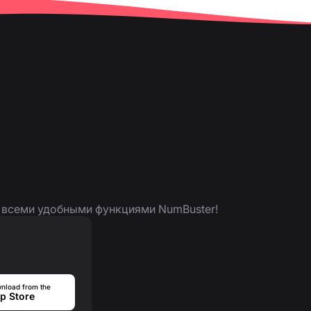
я всеми удобными функциями NumBuster!
nload from the
p Store