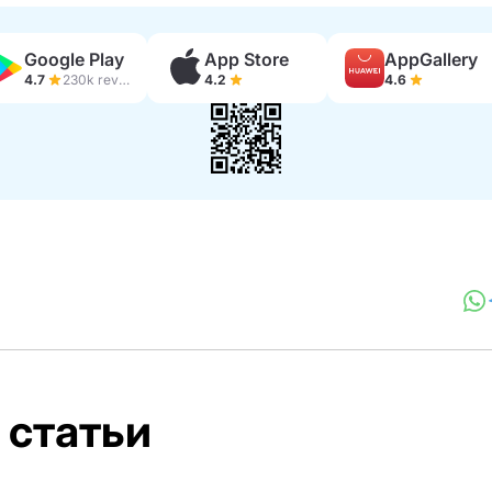
Google Play
App Store
AppGallery
4.7
230k reviews
4.2
4.6
 статьи