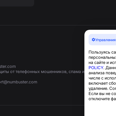
Управления
Пользуясь са
персональных
на сайте и и
ter.com
POLICY
. Дан
иты от телефонных мошенников, спама и
анализа пове
числе с испо
ort@numbuster.com
включает сбо
удаление. Со
Если вы не с
отключите фа