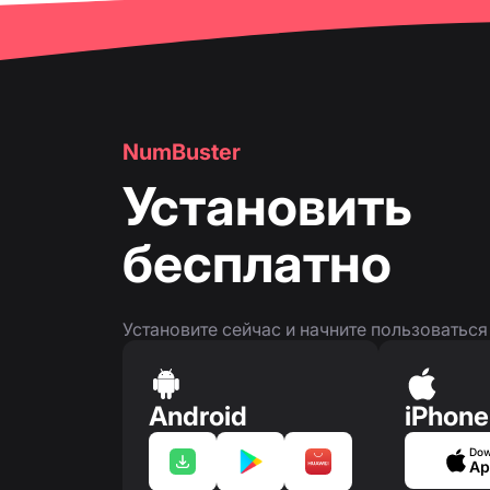
NumBuster
Установить
бесплатно
Установите сейчас и начните пользоватьс
Android
iPhone
Dow
Ap