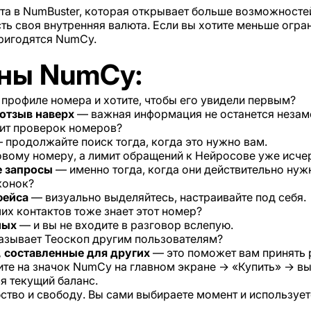
та в NumBuster, которая открывает больше возможносте
ть своя внутренняя валюта. Если вы хотите меньше огр
ригодятся NumCy.
ны NumCy:
профиле номера и хотите, чтобы его увидели первым?
отзыв наверх
— важная информация не останется незам
ит проверок номеров?
 продолжайте поиск тогда, когда это нужно вам.
овому номеру, а лимит обращений к Нейросове уже исче
е запросы
— именно тогда, когда они действительно нуж
конок?
фейса
— визуально выделяйтесь, настраивайте под себя.
ших контактов тоже знает этот номер?
мых
— и вы не входите в разговор вслепую.
казывает Теоскоп другим пользователям?
, составленные для других
— это поможет вам принять 
ите на значок NumCy на главном экране → «Купить» → в
я текущий баланс.
ство и свободу. Вы сами выбираете момент и используе