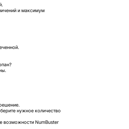
й.
аничений и максимум
еченной.
рпан?
ны.
решение.
ыберите нужное количество
те возможности NumBuster