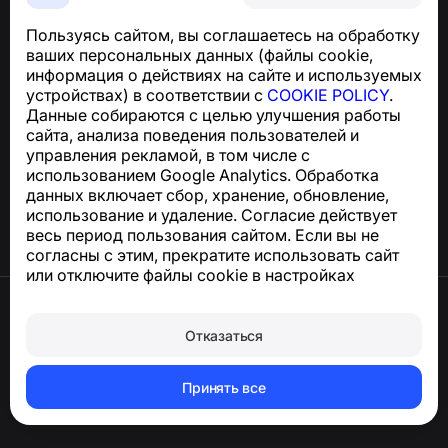
SMS
Пользуясь сайтом, вы соглашаетесь на обработку
Для запросов по соблюдению GDPR:
ваших персональных данных (файлы cookie,
support@numbuster.com
информация о действиях на сайте и используемых
устройствах) в соответствии с
COOKIE POLICY
.
Данные собираются с целью улучшения работы
Центр поддержки
сайта, анализа поведения пользователей и
Новости и статьи
управления рекламой, в том числе с
О проекте
использованием Google Analytics. Обработка
Контакты
данных включает сбор, хранение, обновление,
использование и удаление. Согласие действует
весь период пользования сайтом. Если вы не
согласны с этим, прекратите использовать сайт
или отключите файлы cookie в настройках
браузера.
Условия использования
Конфиденциальность
Отказаться
Сookie
Оферта
Удалить аккаунт и персональные данные
Принять все