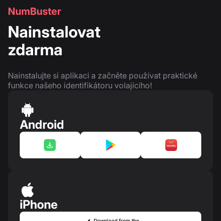
NumBuster
Nainstalovat
zdarma
Nainstalujte si aplikaci a začněte používat praktické
funkce našeho identifikátoru volajícího!
Android
iPhone
Download from the