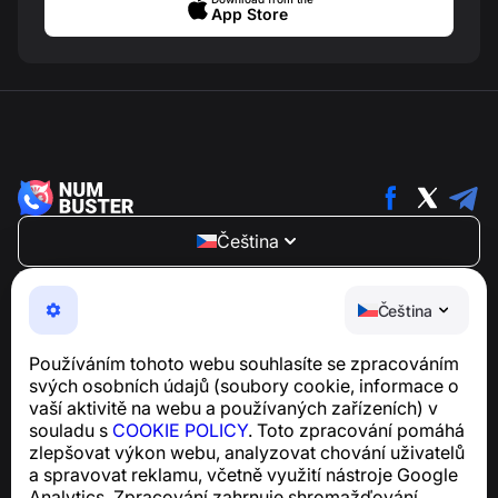
App Store
Čeština
NumBuster © 2013—2026 ·
support@numbuster.com
Snadno použitelná aplikace, která vás chrání před
Čeština
telefonními podvody, spamem a nevyžádanými
zprávami
Používáním tohoto webu souhlasíte se zpracováním
Pro dotazy týkající se souladu s GDPR:
svých osobních údajů (soubory cookie, informace o
support@numbuster.com
vaší aktivitě na webu a používaných zařízeních) v
souladu s
COOKIE POLICY
. Toto zpracování pomáhá
zlepšovat výkon webu, analyzovat chování uživatelů
Centrum nápovědy
a spravovat reklamu, včetně využití nástroje Google
Zprávy a články
Analytics. Zpracování zahrnuje shromažďování,