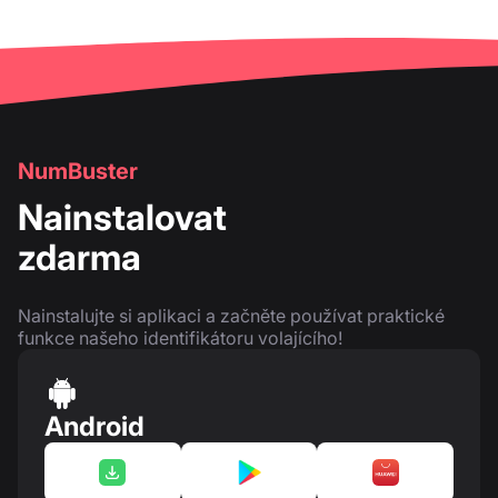
NumBuster
Nainstalovat
zdarma
Nainstalujte si aplikaci a začněte používat praktické
funkce našeho identifikátoru volajícího!
Android