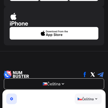
iPhone
Download from the
App Store
Čeština
NumBuster © 2013—2026 ·
support@numbuster.com
Snadno použitelná aplikace, která vás chrání před
Čeština
telefonními podvody, spamem a nevyžádanými
zprávami