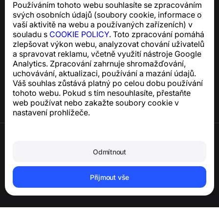
Používáním tohoto webu souhlasíte se zpracováním
Pro dotazy týkající se souladu s GDPR:
svých osobních údajů (soubory cookie, informace o
support@numbuster.com
vaší aktivitě na webu a používaných zařízeních) v
souladu s
COOKIE POLICY
. Toto zpracování pomáhá
zlepšovat výkon webu, analyzovat chování uživatelů
Centrum nápovědy
a spravovat reklamu, včetně využití nástroje Google
Zprávy a články
Analytics. Zpracování zahrnuje shromažďování,
O projektu
uchovávání, aktualizaci, používání a mazání údajů.
Kontakty
Váš souhlas zůstává platný po celou dobu používání
tohoto webu. Pokud s tím nesouhlasíte, přestaňte
web používat nebo zakažte soubory cookie v
nastavení prohlížeče.
Podmínky použití
Zásady ochrany osobních údajů
Odmítnout
Zásady používání souborů cookie
Zásady nákupu
Smazání účtu a osobních údajů
Přijmout vše