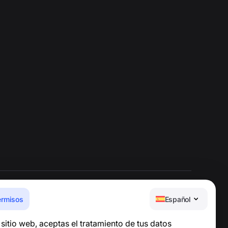
ermisos
Español
Centro de ayuda
e sitio web, aceptas el tratamiento de tus datos
Noticias y artículos