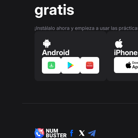
gratis
¡Instálalo ahora y empieza a usar las práctic
Android
iPhone
Dow
Ap