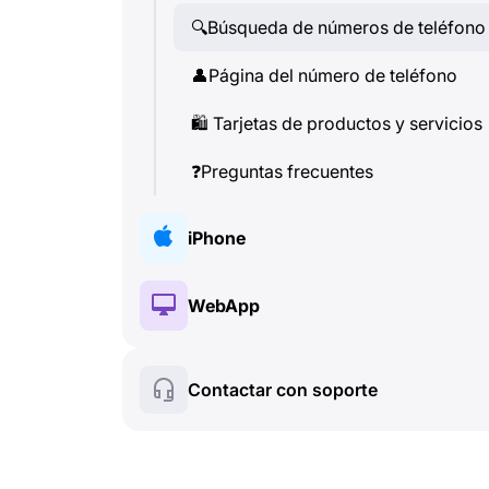
🔍
Búsqueda de números de teléfono
👤
Página del número de teléfono
🛍
️ Tarjetas de productos y servicios
❓
Preguntas frecuentes
iPhone
🔑
Instalación y autorización
WebApp
💰
Funciones de pago
🔑
Instalación y autorización
Contactar con soporte
☘
️ Funciones gratuitas
💰
Funciones de pago
Llamadas e identificador de
📞
☘
️ Funciones gratuitas
llamadas