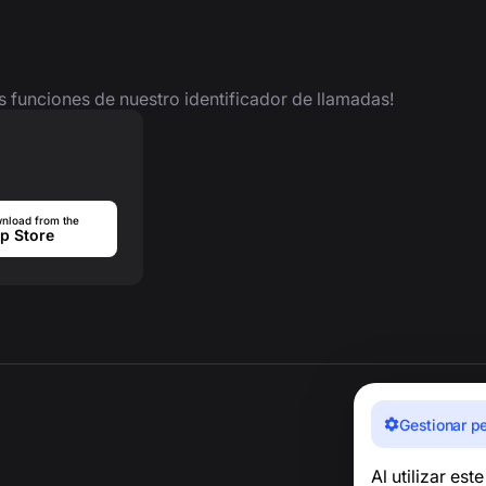
as funciones de nuestro identificador de llamadas!
nload from the
p Store
Gestionar p
Al utilizar est