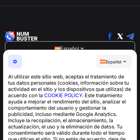
Español
NumBuster © 2013—2026 ·
support@numbuster.com
Español
Una aplicación fácil de usar que te protege de estafas
telefónicas, spam y mensajes no deseados
Al utilizar este sitio web, aceptas el tratamiento de
Para consultas sobre el cumplimiento del RGPD:
tus datos personales (cookies, información sobre tu
support@numbuster.com
actividad en el sitio y los dispositivos que utilizas) de
acuerdo con la
COOKIE POLICY
. Este tratamiento
ayuda a mejorar el rendimiento del sitio, analizar el
Centro de ayuda
comportamiento del usuario y gestionar la
Noticias y artículos
publicidad, incluso mediante Google Analytics.
Sobre el proyecto
Incluye la recopilación, el almacenamiento, la
Contactos
actualización, el uso y la eliminación de datos. Tu
consentimiento será válido durante todo el tiempo
que utilices el sitio. Si no estás de acuerdo, deja de