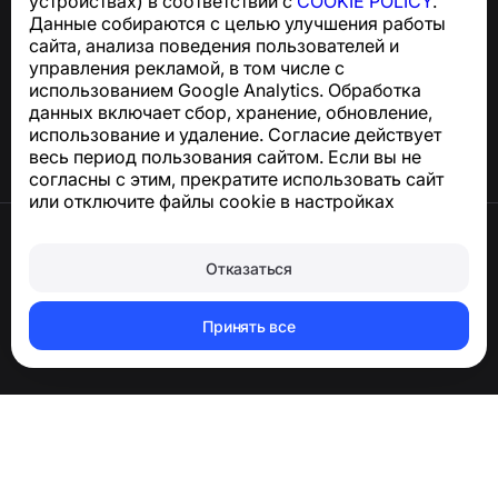
устройствах) в соответствии с
COOKIE POLICY
.
Данные собираются с целью улучшения работы
Центр поддержки
сайта, анализа поведения пользователей и
Новости и статьи
управления рекламой, в том числе с
О проекте
использованием Google Analytics. Обработка
Контакты
данных включает сбор, хранение, обновление,
использование и удаление. Согласие действует
весь период пользования сайтом. Если вы не
согласны с этим, прекратите использовать сайт
или отключите файлы cookie в настройках
браузера.
Условия использования
Конфиденциальность
Отказаться
Сookie
Оферта
Удалить аккаунт и персональные данные
Принять все