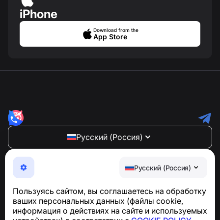
iPhone
Download from the
App Store
Русский (Россия)
NumBuster © 2013—2026 ·
support@numbuster.com
Максимально удобное приложение для защиты от
Русский (Россия)
телефонных мошенников, спама и нежелательных
SMS
Пользуясь сайтом, вы соглашаетесь на обработку
Для запросов по соблюдению GDPR:
ваших персональных данных (файлы cookie,
support@numbuster.com
информация о действиях на сайте и используемых