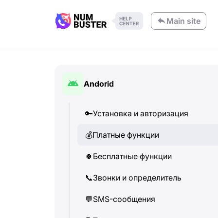
Main site
Andorid
🔑
Установка и авторизация
💰
Платные функции
🍀
Бесплатные функции
📞
Звонки и определитель
💬
SMS-сообщения