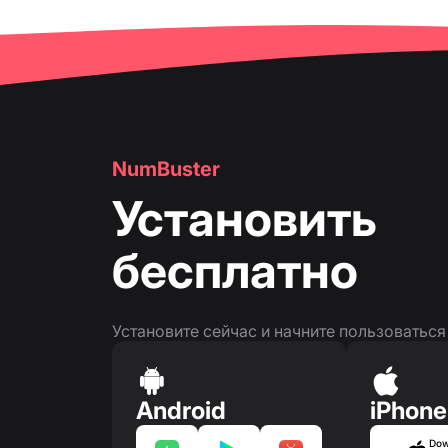
NumBuster
Установить
бесплатно
Установите сейчас и начните пользоватьс
Android
iPhone
Dow