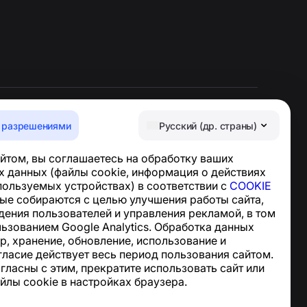
 разрешениями
Русский (др. страны)
Центр поддержки
йтом, вы соглашаетесь на обработку ваших
Новости и статьи
 данных (файлы cookie, информация о действиях
О проекте
спользуемых устройствах) в соответствии с
COOKIE
Контакты
ные собираются с целью улучшения работы сайта,
дения пользователей и управления рекламой, в том
льзованием Google Analytics. Обработка данных
р, хранение, обновление, использование и
гласие действует весь период пользования сайтом.
огласны с этим, прекратите использовать сайт или
йлы cookie в настройках браузера.