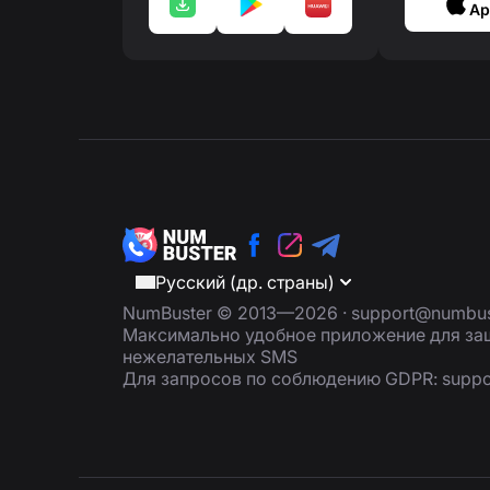
Ap
Русский (др. страны)
NumBuster © 2013—2026 ·
support@numbus
Максимально удобное приложение для защ
нежелательных SMS
Для запросов по соблюдению GDPR:
supp