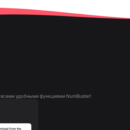
я всеми удобными функциями NumBuster!
nload from the