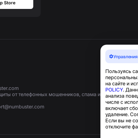
p Store
Управления
Пользуясь са
персональных
на сайте и и
ter.com
POLICY
. Дан
иты от телефонных мошенников, спама и
анализа пове
числе с испо
ort@numbuster.com
включает сбо
удаление. Со
Если вы не с
отключите фа