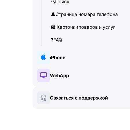
🔍
Поиск
👤
Страница номера телефона
🛍
️ Карточки товаров и услуг
❓
FAQ
iPhone
🔑
Установка и авторизация
WebApp
💰
Платные функции
🔑
Установка и авторизация
Связаться с поддержкой
🍀
Бесплатные функции
💰
Платные функции
📞
Звонки и определитель
🍀
Бесплатные функции
💬
SMS-сообщения
🔍
Поиск