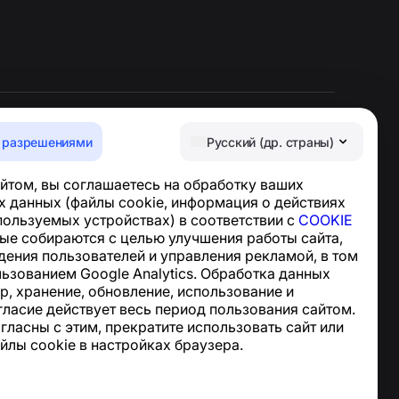
 разрешениями
Русский (др. страны)
Центр поддержки
йтом, вы соглашаетесь на обработку ваших
Новости и статьи
 данных (файлы cookie, информация о действиях
О проекте
спользуемых устройствах) в соответствии с
COOKIE
Контакты
ные собираются с целью улучшения работы сайта,
дения пользователей и управления рекламой, в том
льзованием Google Analytics. Обработка данных
р, хранение, обновление, использование и
гласие действует весь период пользования сайтом.
огласны с этим, прекратите использовать сайт или
йлы cookie в настройках браузера.