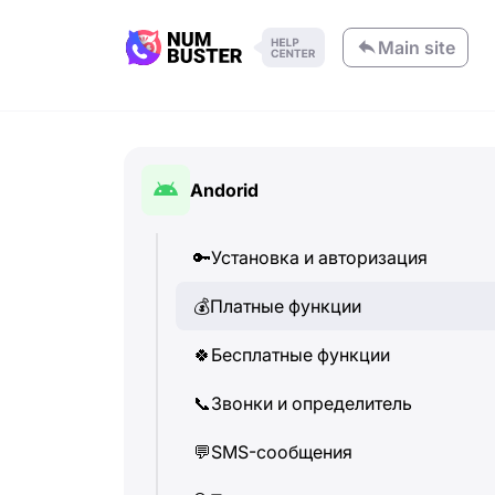
Main site
Andorid
🔑
Установка и авторизация
💰
Платные функции
🍀
Бесплатные функции
📞
Звонки и определитель
💬
SMS-сообщения