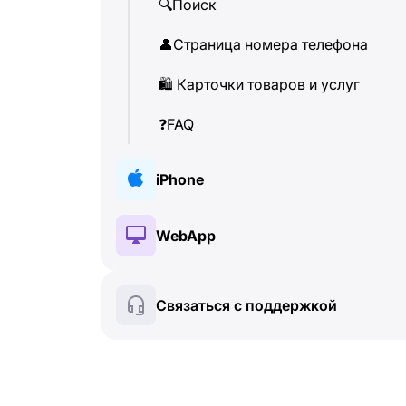
🔍
Поиск
👤
Страница номера телефона
🛍
️ Карточки товаров и услуг
❓
FAQ
iPhone
🔑
Установка и авторизация
WebApp
💰
Платные функции
🔑
Установка и авторизация
Связаться с поддержкой
🍀
Бесплатные функции
💰
Платные функции
📞
Звонки и определитель
🍀
Бесплатные функции
💬
SMS-сообщения
🔍
Поиск