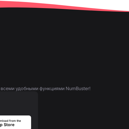
я всеми удобными функциями NumBuster!
nload from the
p Store