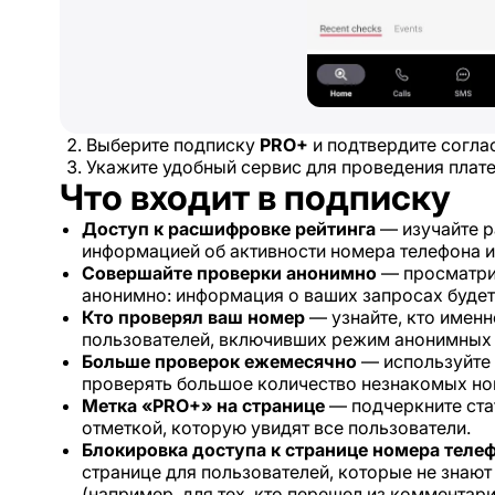
Выберите подписку
PRO+
и подтвердите согла
Укажите удобный сервис для проведения плате
Что входит в подписку
Доступ к расшифровке рейтинга
— изучайте р
информацией об активности номера телефона и
Совершайте проверки анонимно
— просматри
анонимно: информация о ваших запросах будет
Кто проверял ваш номер
— узнайте, кто именн
пользователей, включивших режим анонимных
Больше проверок ежемесячно
— используйте 
проверять большое количество незнакомых но
Метка «PRO+» на странице
— подчеркните ста
отметкой, которую увидят все пользователи.
Блокировка доступа к странице номера
теле
странице для пользователей, которые не знаю
(например, для тех, кто перешел из комментар