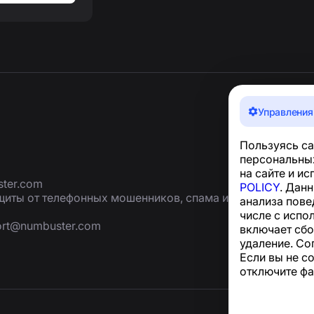
Управления
Пользуясь са
персональных
на сайте и и
ter.com
POLICY
. Дан
иты от телефонных мошенников, спама и
анализа пове
числе с испо
ort@numbuster.com
включает сбо
удаление. Со
Если вы не с
отключите фа