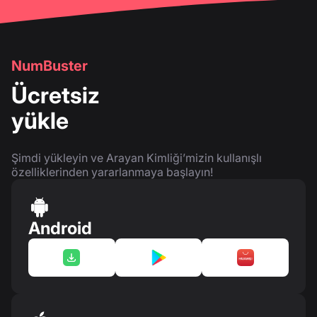
NumBuster
Ücretsiz
yükle
Şimdi yükleyin ve Arayan Kimliği’mizin kullanışlı
özelliklerinden yararlanmaya başlayın!
Android