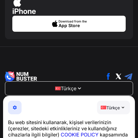
iPhone
Download from the
App Store
Türkçe
NumBuster © 2013—2026 ·
support@numbuster.com
Telefon dolandırıcılığına, spam’e ve istenmeyen
Türkçe
mesajlara karşı koruma sağlayan kullanımı kolay bir
uygulama
Bu web sitesini kullanarak, kişisel verilerinizin
GDPR uyumluluğu ile ilgili sorular için:
(çerezler, sitedeki etkinlikleriniz ve kullandığınız
support@numbuster.com
cihazlarla ilgili bilgiler)
COOKIE POLICY
kapsamında