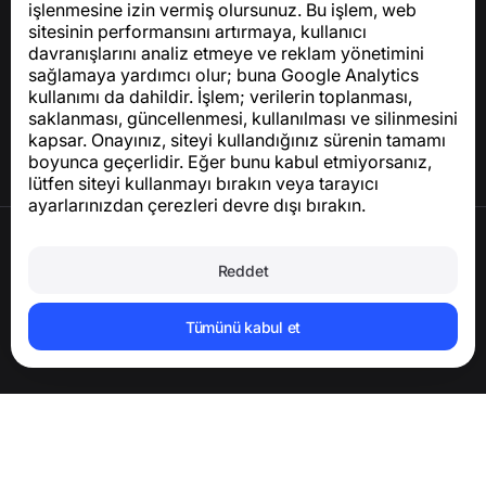
işlenmesine izin vermiş olursunuz. Bu işlem, web
sitesinin performansını artırmaya, kullanıcı
Yardım Merkezi
davranışlarını analiz etmeye ve reklam yönetimini
Haberler ve Makaleler
sağlamaya yardımcı olur; buna Google Analytics
Proje hakkında
kullanımı da dahildir. İşlem; verilerin toplanması,
İletişim
saklanması, güncellenmesi, kullanılması ve silinmesini
kapsar. Onayınız, siteyi kullandığınız sürenin tamamı
boyunca geçerlidir. Eğer bunu kabul etmiyorsanız,
lütfen siteyi kullanmayı bırakın veya tarayıcı
ayarlarınızdan çerezleri devre dışı bırakın.
Kullanım Şartları
Gizlilik Politikası
Reddet
Çerez Politikası
Satın Alma Politikası
Hesabı ve kişisel verileri silin
Tümünü kabul et