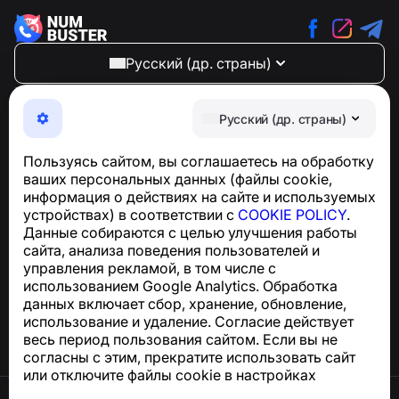
Русский (др. страны)
NumBuster © 2013—2026 ·
support@numbuster.com
Максимально удобное приложение для защиты от
Русский (др. страны)
телефонных мошенников, спама и нежелательных
SMS
Пользуясь сайтом, вы соглашаетесь на обработку
Для запросов по соблюдению GDPR:
ваших персональных данных (файлы cookie,
support@numbuster.com
информация о действиях на сайте и используемых
устройствах) в соответствии с
COOKIE POLICY
.
Данные собираются с целью улучшения работы
Центр поддержки
сайта, анализа поведения пользователей и
Новости и статьи
управления рекламой, в том числе с
О проекте
использованием Google Analytics. Обработка
Контакты
данных включает сбор, хранение, обновление,
использование и удаление. Согласие действует
весь период пользования сайтом. Если вы не
согласны с этим, прекратите использовать сайт
или отключите файлы cookie в настройках
браузера.
Условия использования