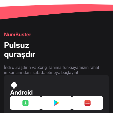
NumBuster
Pulsuz
quraşdır
İndi quraşdırın və Zəng Tanıma funksiyamızın rahat
imkanlarından istifadə etməyə başlayın!
Android