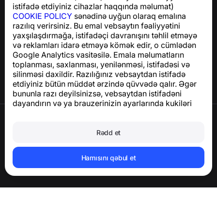
istifadə etdiyiniz cihazlar haqqında məlumat)
COOKIE POLICY
sənədinə uyğun olaraq emalına
razılıq verirsiniz. Bu emal vebsaytın fəaliyyətini
Yardım Mərkəzi
yaxşılaşdırmağa, istifadəçi davranışını təhlil etməyə
Xəbərlər və Məqalələr
və reklamları idarə etməyə kömək edir, o cümlədən
Layihə haqqında
Google Analytics vasitəsilə. Emala məlumatların
Əlaqə
toplanması, saxlanması, yenilənməsi, istifadəsi və
silinməsi daxildir. Razılığınız vebsaytdan istifadə
etdiyiniz bütün müddət ərzində qüvvədə qalır. Əgər
bununla razı deyilsinizsə, vebsaytdan istifadəni
dayandırın və ya brauzerinizin ayarlarında kukiləri
deaktiv edin.
İstifadə Şərtləri
Məxfilik Siyasəti
Rədd et
Cookie Siyasəti
Satınalma Siyasəti
Hesabı və şəxsi məlumatları silin
Hamısını qəbul et