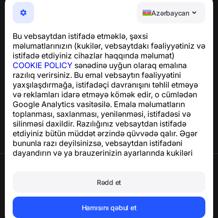
NumBuster © 2013—2026 ·
support@numbuster.com
Azərbaycan
Telefon fırıldaqlarından, spam və arzuolunmaz
mesajlardan sizi qoruyan istifadəsi asan bir tətbiq
Bu vebsaytdan istifadə etməklə, şəxsi
GDPR uyğunluğu ilə bağlı suallar üçün:
məlumatlarınızın (kukilər, vebsaytdakı fəaliyyətiniz və
support@numbuster.com
istifadə etdiyiniz cihazlar haqqında məlumat)
COOKIE POLICY
sənədinə uyğun olaraq emalına
razılıq verirsiniz. Bu emal vebsaytın fəaliyyətini
Yardım Mərkəzi
yaxşılaşdırmağa, istifadəçi davranışını təhlil etməyə
Xəbərlər və Məqalələr
və reklamları idarə etməyə kömək edir, o cümlədən
Layihə haqqında
Google Analytics vasitəsilə. Emala məlumatların
Əlaqə
toplanması, saxlanması, yenilənməsi, istifadəsi və
silinməsi daxildir. Razılığınız vebsaytdan istifadə
etdiyiniz bütün müddət ərzində qüvvədə qalır. Əgər
bununla razı deyilsinizsə, vebsaytdan istifadəni
dayandırın və ya brauzerinizin ayarlarında kukiləri
deaktiv edin.
İstifadə Şərtləri
Məxfilik Siyasəti
Rədd et
Cookie Siyasəti
Satınalma Siyasəti
Hesabı və şəxsi məlumatları silin
Hamısını qəbul et