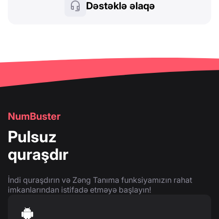
Dəstəklə əlaqə
NumBuster
Pulsuz
quraşdır
İndi quraşdırın və Zəng Tanıma funksiyamızın rahat
imkanlarından istifadə etməyə başlayın!