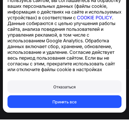
Пользуясь сайтом, вы соглашаетесь на обработку
Для запросов по соблюдению GDPR:
ваших персональных данных (файлы cookie,
support@numbuster.com
информация о действиях на сайте и используемых
устройствах) в соответствии с
COOKIE POLICY
.
Данные собираются с целью улучшения работы
Центр поддержки
сайта, анализа поведения пользователей и
Новости и статьи
управления рекламой, в том числе с
О проекте
использованием Google Analytics. Обработка
Контакты
данных включает сбор, хранение, обновление,
использование и удаление. Согласие действует
весь период пользования сайтом. Если вы не
согласны с этим, прекратите использовать сайт
или отключите файлы cookie в настройках
браузера.
Условия использования
Конфиденциальность
Отказаться
Сookie
Оферта
Удалить аккаунт и персональные данные
Принять все