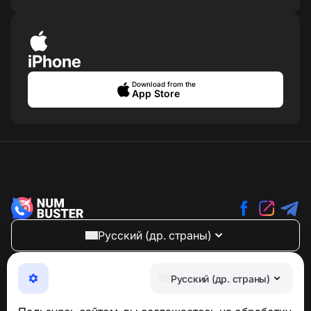
iPhone
Download from the
App Store
Русский (др. страны)
NumBuster © 2013—2026 ·
support@numbuster.com
Максимально удобное приложение для защиты от
Русский (др. страны)
телефонных мошенников, спама и нежелательных
SMS