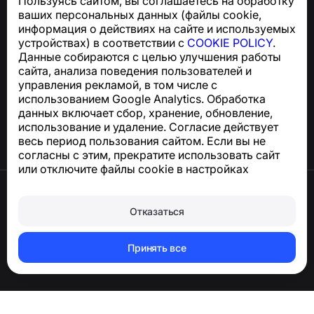
Пользуясь сайтом, вы соглашаетесь на обработку
Для запросов по соблюдению GDPR:
ваших персональных данных (файлы cookie,
support@numbuster.com
информация о действиях на сайте и используемых
устройствах) в соответствии с
COOKIE POLICY
.
Данные собираются с целью улучшения работы
Центр поддержки
сайта, анализа поведения пользователей и
Новости и статьи
управления рекламой, в том числе с
О проекте
использованием Google Analytics. Обработка
Контакты
данных включает сбор, хранение, обновление,
использование и удаление. Согласие действует
весь период пользования сайтом. Если вы не
согласны с этим, прекратите использовать сайт
или отключите файлы cookie в настройках
браузера.
Условия использования
Конфиденциальность
Отказаться
Сookie
Политика покупок
Удалить аккаунт и персональные данные
Принять все